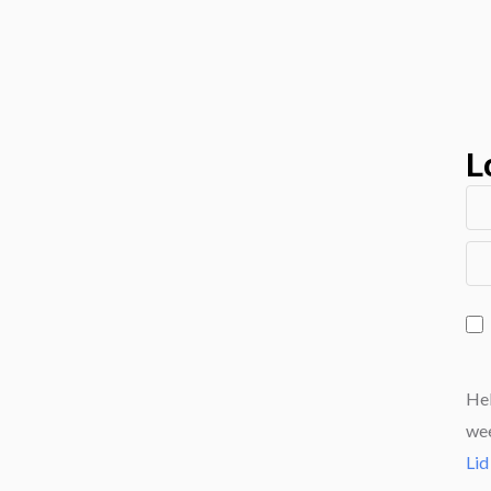
L
Heb
wee
Lid